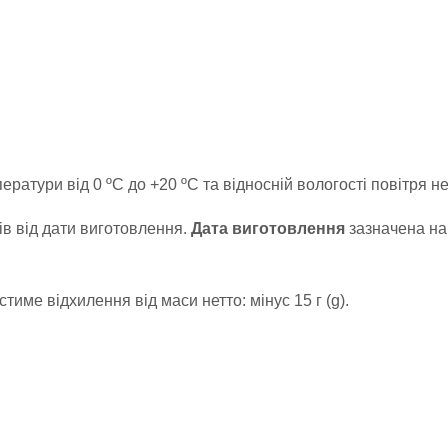
ператури від 0 ºС до +20 ºС та відносній вологості повітря 
ів від дати виготовлення.
Дата виготовлення
зазначена на 
стиме відхилення від маси нетто: мінус 15 г (g).