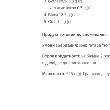
Вуглеводи 3,3 g (г)
з яких цукри 0,5 g (г)
Білки 13,5 g (г)
Сіль 1,2 g (г)
Продукт готовий до споживання.
Умови зберігання:
зберігати за тем
Строк придатності:
не більше 2 рок
відповідає даті виготовлення.
Маса нетто:
525 г (g). Гранично допу