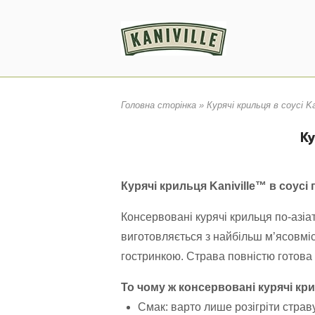
Skip
to
content
Головна сторінка
»
Курячі крильця в соусі Ka
Ку
Курячі крильця Kaniville™ в соусі 
Консервовані курячі крильця по-азіат
виготовляється з найбільш м’ясовміс
гостринкою. Страва повністю готова
То чому ж консервовані курячі кри
Смак: варто лише розігріти страву