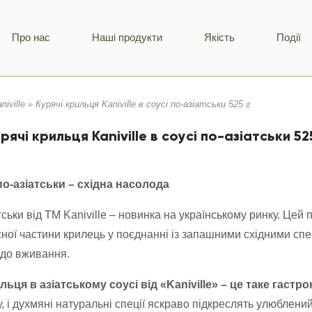
Про нас
Наші продукти
Якість
Події
niville
»
Курячі крильця Kaniville в соусі по-азіатськи 525 г
рячі крильця Kaniville в соусі по-азіатськи 52
по-азіатськи – східна насолода
ськи від ТМ Kaniville – новинка на українському ринку. Цей 
ної частини крилець у поєднанні із запашними східними спе
 до вживання.
льця в азіатському соусі від «Kaniville» – це таке гаст
, і духмяні натуральні спеції яскраво підкреслять улюблений