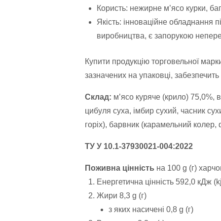
Користь: нежирне м’ясо курки, баг
Якість: інноваційне обладнання 
виробництва, є запорукою непере
Купити продукцію торговельної марки
зазначених на упаковці, забезпечить
Склад:
м’ясо куряче (крило) 75,0%, в
цибуля суха, імбир сухий, часник сух
горіх), барвник (карамельний колер,
ТУ У 10.1-37930021-004:2022
Поживна цінність
на 100 g (г) харчо
Енергетична цінність 592,0 кДж (kj
Жири 8,3 g (г)
з яких насичені 0,8 g (г)