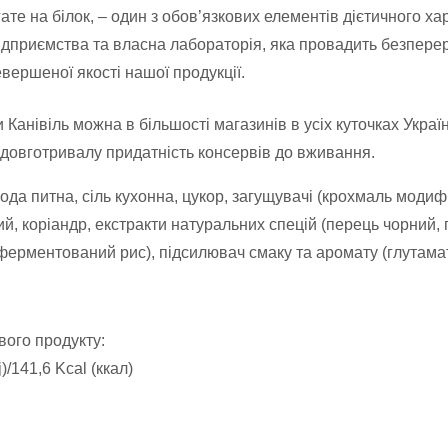
ате на білок, – один з обов’язкових елементів дієтичного ха
підприємства та власна лабораторія, яка провадить безпере
вершеної якості нашої продукції.
 Канівіль можна в більшості магазинів в усіх куточках Украї
 довготривалу придатність консервів до вживання.
ода питна, сіль кухонна, цукор, загущувачі (крохмаль модифі
ий, коріандр, екстракти натуральних спецій (перець чорний,
 ферментований рис), підсилювач смаку та аромату (глутамат
вого продукту:
)/141,6 Kcal (ккал)