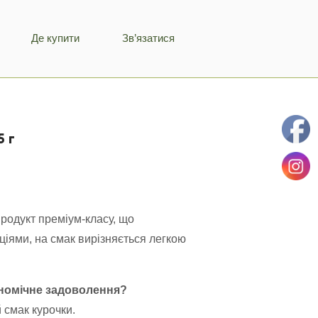
Де купити
Зв’язатися
5 г
продукт преміум-класу, що
ціями, на смак вирізняється легкою
рономічне задоволення?
 смак курочки.