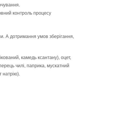
рчування.
рвний контроль процесу
ни. А дотримання умов зберігання,
кований, камедь ксантану), оцет,
 перець чилі, паприка, мускатний
 натрію).